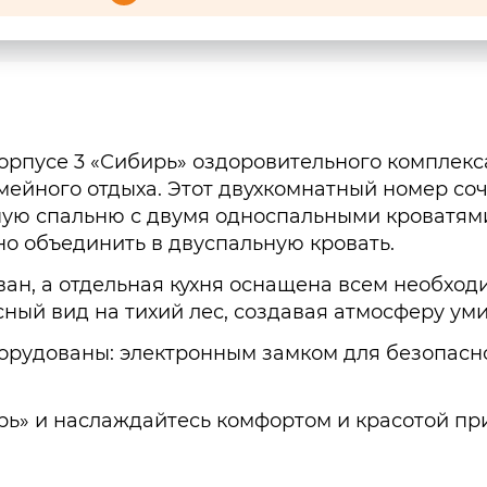
корпусе 3 «Сибирь» оздоровительного комплек
ейного отдыха. Этот двухкомнатный номер соч
ную спальню с двумя односпальными кроватям
о объединить в двуспальную кровать.
иван, а отдельная кухня оснащена всем необх
ный вид на тихий лес, создавая атмосферу ум
рудованы: электронным замком для безопасност
рь» и наслаждайтесь комфортом и красотой п