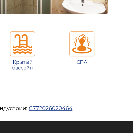
Крытый
СПА
бассейн
индустрии:
С772026020464