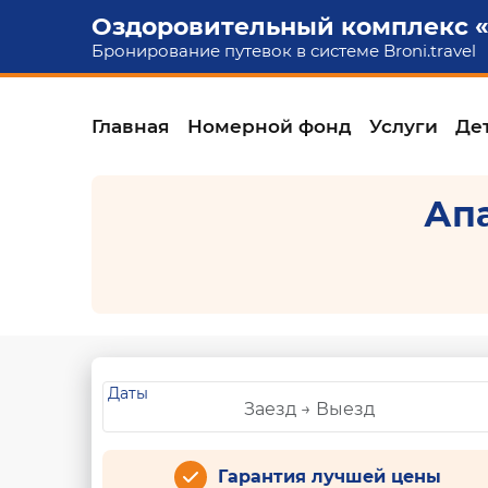
Оздоровительный комплекс 
Бронирование путевок в системе
Broni.travel
Главная
Номерной фонд
Услуги
Де
Апа
Даты
Гарантия лучшей цены