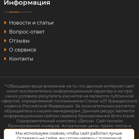
Информация
Новости и статьи
Вопрос-ответ
Отзывы
О сервисе
Контакты
* Обращаем ваше внимание на то, что данный интернет-сайт
носит исключительно информационный характер и ни при
каких условиях результаты расчетов не являются публичной
офертой, определяемой положениями Статьи 437 Гражданского
кодекса Российской Федерации. За окончательным расчетом
обращайтесь к нашим менеджерам. Данный ресурс является
информационным сайтом сервиса бронирования Broni.travel.
Оздоровительный комплекс «Десна». Сайт онлайн
бронирования номеров. Актуальные цены, прайс-листы и
наличие мест. Акции и спецпредложения. Выгодное
Мы используем cookies, чтобы сайт работал лучше.
бронирование. Индивидуальный менеджер. Не является
Оставаясь на сайте, вы соглашаетесь с
политикой